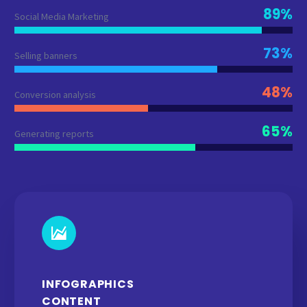
89%
Social Media Marketing
73%
Selling banners
48%
Conversion analysis
65%
Generating reports
INFOGRAPHICS
CONTENT