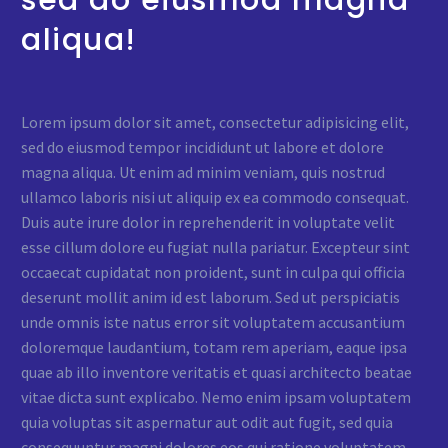
sed do eiusmod magna
aliqua!
Lorem ipsum dolor sit amet, consectetur adipisicing elit,
sed do eiusmod tempor incididunt ut labore et dolore
magna aliqua. Ut enim ad minim veniam, quis nostrud
ullamco laboris nisi ut aliquip ex ea commodo consequat.
Duis aute irure dolor in reprehenderit in voluptate velit
esse cillum dolore eu fugiat nulla pariatur. Excepteur sint
occaecat cupidatat non proident, sunt in culpa qui officia
deserunt mollit anim id est laborum. Sed ut perspiciatis
unde omnis iste natus error sit voluptatem accusantium
doloremque laudantium, totam rem aperiam, eaque ipsa
quae ab illo inventore veritatis et quasi architecto beatae
vitae dicta sunt explicabo. Nemo enim ipsam voluptatem
quia voluptas sit aspernatur aut odit aut fugit, sed quia
consequuntur magni dolores eos qui ratione voluptatem