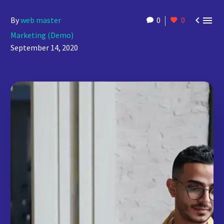


By
web master
0
0
Marketing (Demo)
September 14, 2020