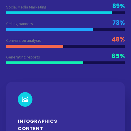
89%
Social Media Marketing
73%
Selling banners
48%
Conversion analysis
65%
Generating reports
INFOGRAPHICS
CONTENT